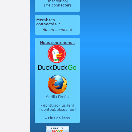
[Inscription]
[Me connecter]
Membres
connectés
:
Aucun connecté
Nous soutenons
:
Mozilla Firefox
-
donttrack.us [en]
-
dontbubble.us [en]
» Plus de liens