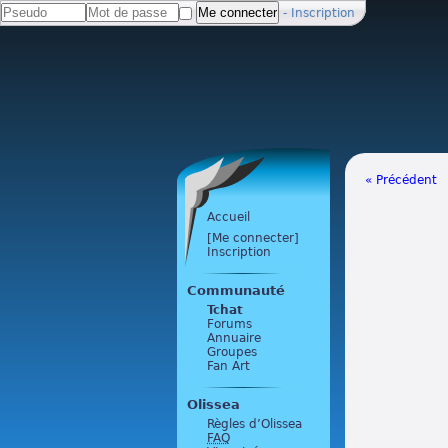
-
Inscription
« Précédent
Accueil
[Me connecter]
Inscription
Communauté
Tchat
Forums
Annuaire
Groupes
Fan Art
Olissea
Règles d’Olissea
FAQ