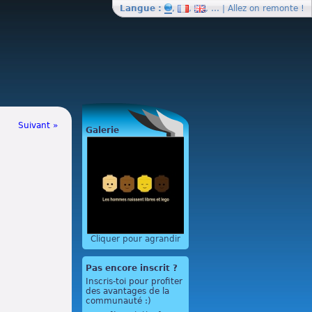
Langue :
,
,
, … | Allez on
remonte
!
Suivant »
Galerie
Cliquer pour agrandir
Pas encore inscrit ?
Inscris-toi pour profiter
des avantages de la
communauté :)