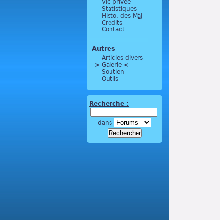
Vie privée
Statistiques
Histo. des
MàJ
Crédits
Contact
Autres
Articles divers
>
 Galerie 
<
Soutien
Outils
Recherche :
dans