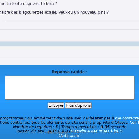
nette toute mignonette hein ?
 maître des blagounettes ecaille, veux-tu un nouveau pins ?
Réponse rapide :
 programmeur ou simplement d'un site web ? N'hésitez pas à
me contacte
ions contraires, tous les éléments du site sont la propriété d’Olissea.
Voir 
Nombre de requêtes :
5
| Temps d’exécution :
0.05
seconde
Version du site :
BETA 0.9.0
(
Historique des mises à jour
)
(Anti-spam)