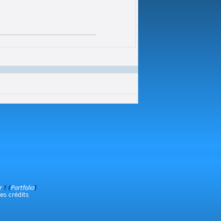
r
! (
Portfolio
)
les crédits