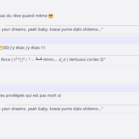
t pas du rêve quand même
n your dreams, yeah baby, kowai yume dato shitemo..."
DD J'y étais j'y étais !!!
n force | (╯°□°）╯︵ ┻━┻ Hmm… ಠ_ಠ | Vertuous circles ☺"
des privilégiés qui est pas mort o/
n your dreams, yeah baby, kowai yume dato shitemo..."