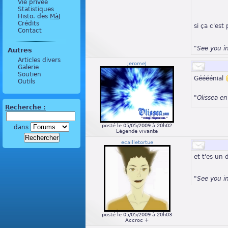
Vie privée
Statistiques
Histo. des
MàJ
Crédits
si ça c'es
Contact
"See you i
Autres
Articles divers
JeromeJ
Galerie
Soutien
Géééénial
Outils
"Olissea e
Recherche :
posté le 05/05/2009 à 20h02
dans
Légende vivante
ecailletortue
et t'es un 
"See you i
posté le 05/05/2009 à 20h03
Accroc +