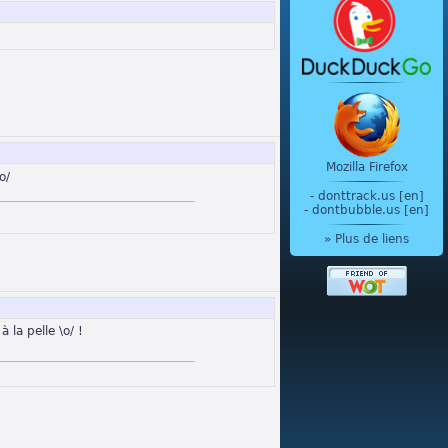
Mozilla Firefox
o/
-
donttrack.us [en]
-
dontbubble.us [en]
» Plus de liens
 la pelle \o/ !