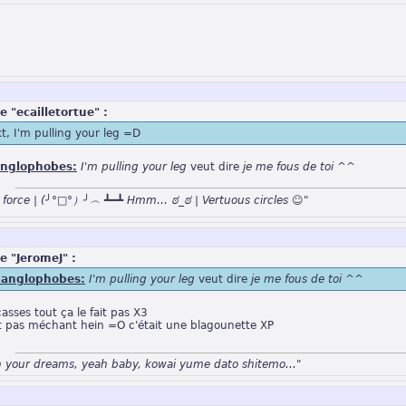
e "ecailletortue" :
kt, I'm pulling your leg =D
anglophobes:
I'm pulling your leg
veut dire
je me fous de toi ^^
n force | (╯°□°）╯︵ ┻━┻ Hmm… ಠ_ಠ | Vertuous circles ☺"
e "JeromeJ" :
 anglophobes:
I'm pulling your leg
veut dire
je me fous de toi ^^
casses tout ça le fait pas X3
it pas méchant hein =O c'était une blagounette XP
n your dreams, yeah baby, kowai yume dato shitemo..."