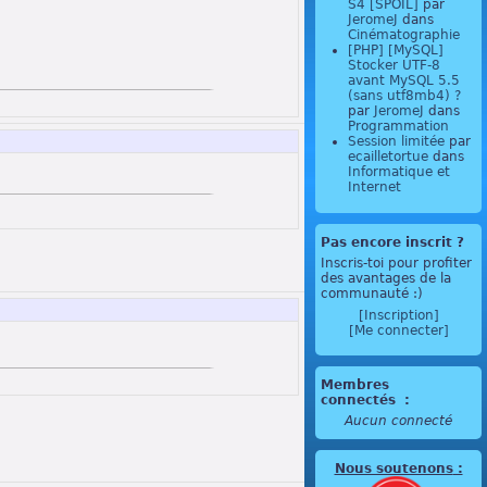
S4 [SPOIL]
par
JeromeJ
dans
Cinématographie
[PHP] [MySQL]
Stocker UTF-8
avant MySQL 5.5
(sans utf8mb4) ?
par
JeromeJ
dans
Programmation
Session limitée
par
ecailletortue
dans
Informatique et
Internet
Pas encore inscrit ?
Inscris-toi pour profiter
des avantages de la
communauté :)
[Inscription]
[Me connecter]
Membres
connectés
:
Aucun connecté
Nous soutenons
: