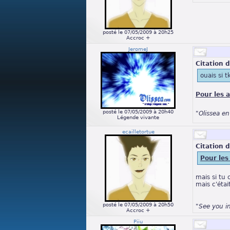
posté le 07/05/2009 à 20h25
Accroc +
JeromeJ
Citation d
ouais si t
Pour les 
posté le 07/05/2009 à 20h40
"Olissea e
Légende vivante
ecailletortue
Citation d
Pour les
mais si tu 
mais c'éta
posté le 07/05/2009 à 20h50
"See you i
Accroc +
Piiu