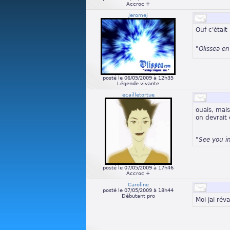
Accroc +
JeromeJ
Ouf c'était
"Olissea e
posté le 06/05/2009 à 12h35
Légende vivante
ecailletortue
ouais, mais
on devrait 
"See you i
posté le 07/05/2009 à 17h46
Accroc +
Caroline
posté le 07/05/2009 à 18h44
Débutant pro
Moi jai rév