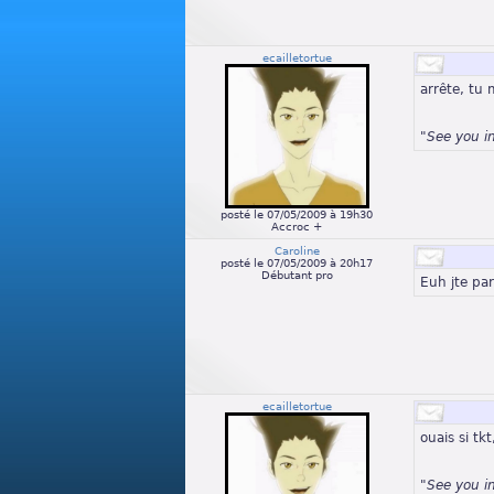
ecailletortue
arrête, tu
"See you i
posté le 07/05/2009 à 19h30
Accroc +
Caroline
posté le 07/05/2009 à 20h17
Débutant pro
Euh jte pa
ecailletortue
ouais si tk
"See you i