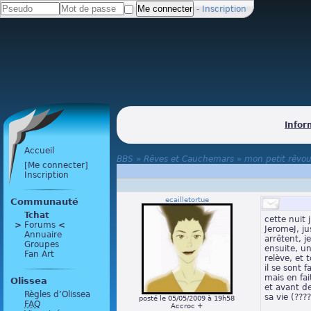
-
Inscription
Infor
Accueil
BBS
»
Rêves et Cauchemars
»
mon petit rêvou
[Me connecter]
Inscription
ecailletortue
Communauté
Tchat
cette nuit 
>
 Forums 
<
JeromeJ, j
Annuaire
arrêtent, j
Groupes
ensuite, un
Fan Art
relève, et 
il se sont 
mais en fai
Olissea
et avant de
Règles d’Olissea
sa vie (????
posté le 05/05/2009 à 19h58
FAQ
Accroc +