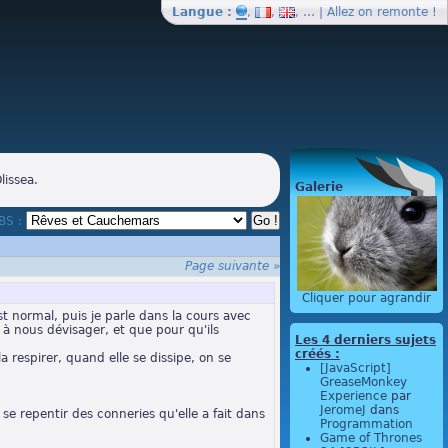
Langue :
,
,
, … | Allez on
remonte
!
lissea.
Galerie
BBS :
Page suivante »
Cliquer pour agrandir
est normal, puis je parle dans la cours avec
à nous dévisager, et que pour qu'ils
Les 4 derniers sujets
créés :
 respirer, quand elle se dissipe, on se
[JavaScript]
GreaseMonkey
Experience
par
JeromeJ
dans
e repentir des conneries qu'elle a fait dans
Programmation
Game of Thrones