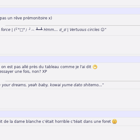
 pas un rêve prémonitoire x)
n force | (╯°□°）╯︵ ┻━┻ Hmm… ಠ_ಠ | Vertuous circles ☺"
 on est pas allé près du tableau comme je l'ai dit
essayer une fois, non? XP
n your dreams, yeah baby, kowai yume dato shitemo..."
ait de la dame blanche c'était horrible c'téait dans une foret