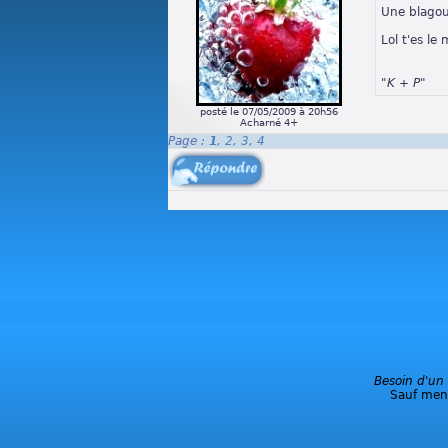
Une blagou
Lol t'es le
"K + P"
posté le 07/05/2009 à 20h56
Acharné 4+
Page :
1
,
2
,
3
,
4
Besoin d'un
Sauf ment