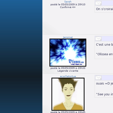
Sarah
posté le 05/05/2009 à 20h10
Confirmé 4+
On s'croira
JeromeJ
C'est une 
"Olissea e
posté le 05/05/2009 à 20h33
Légende vivante
ecailletortue
ouais =D je
"See you i
posté le 05/05/2009 à 20h45