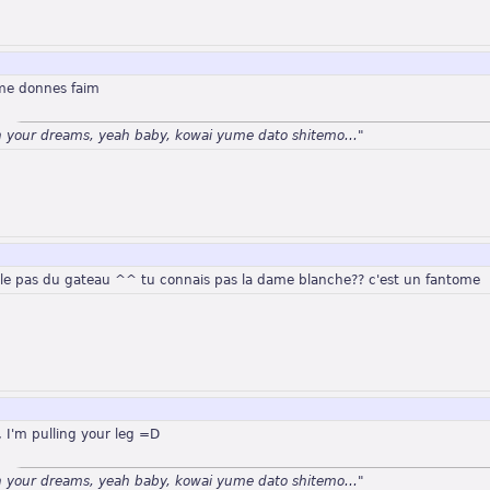
 me donnes faim
n your dreams, yeah baby, kowai yume dato shitemo..."
rle pas du gateau ^^ tu connais pas la dame blanche?? c'est un fantome
t, I'm pulling your leg =D
n your dreams, yeah baby, kowai yume dato shitemo..."