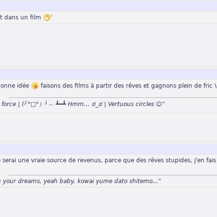
it dans un film
'
bonne idée
faisons des films à partir des rêves et gagnons plein de fric \
n force | (╯°□°）╯︵ ┻━┻ Hmm… ಠ_ಠ | Vertuous circles ☺"
 serai une vraie source de revenus, parce que des rêves stupides, j'en fais à
n your dreams, yeah baby, kowai yume dato shitemo..."