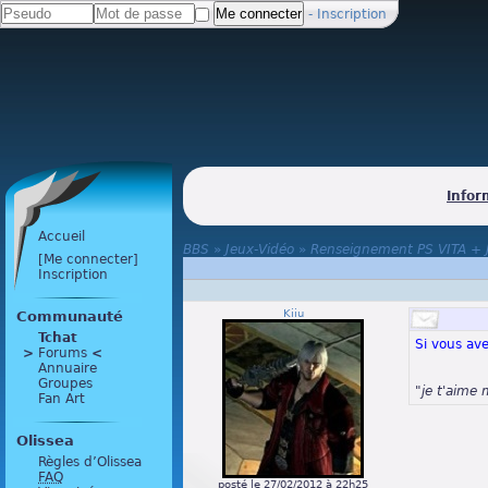
-
Inscription
Infor
Accueil
BBS
»
Jeux-Vidéo
»
Renseignement PS VITA + J
[Me connecter]
Inscription
Kiiu
Communauté
Tchat
Si vous ave
>
 Forums 
<
Annuaire
Groupes
"je t'aime 
Fan Art
Olissea
Règles d’Olissea
FAQ
posté le 27/02/2012 à 22h25