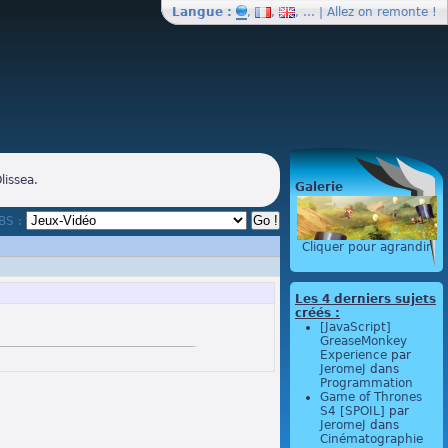
Langue :
,
,
, … | Allez on
remonte
!
lissea.
Galerie
BBS :
Cliquer pour agrandir
Les 4 derniers sujets
créés :
[JavaScript]
GreaseMonkey
Experience
par
JeromeJ
dans
Programmation
Game of Thrones
S4 [SPOIL]
par
JeromeJ
dans
Cinématographie