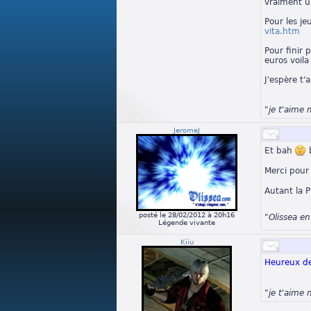
vraiment un
Pour les je
vita.htm
Pour finir 
euros voila
J'espère t'
"je t'aime 
JeromeJ
Et bah
b
Merci pour 
Autant la 
posté le 28/02/2012 à 20h16
"Olissea e
Légende vivante
Kiiu
Heureux de 
"je t'aime 