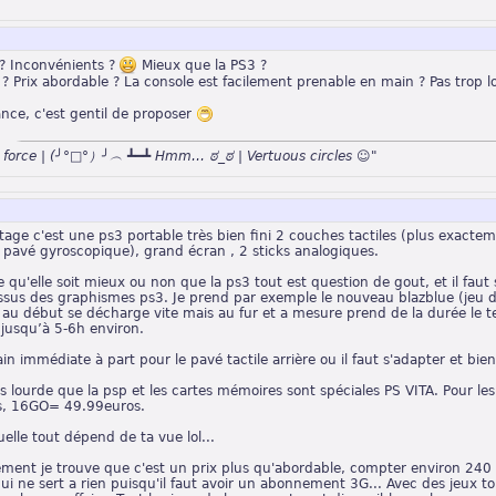
? Inconvénients ?
Mieux que la PS3 ?
 Prix abordable ? La console est facilement prenable en main ? Pas trop lou
ance, c'est gentil de proposer
n force | (╯°□°）╯︵ ┻━┻ Hmm… ಠ_ಠ | Vertuous circles ☺"
tage c'est une ps3 portable très bien fini 2 couches tactiles (plus exacteme
n pavé gyroscopique), grand écran , 2 sticks analogiques.
te qu'elle soit mieux ou non que la ps3 tout est question de gout, et il fau
ssus des graphismes ps3. Je prend par exemple le nouveau blazblue (jeu de
au début se décharge vite mais au fur et a mesure prend de la durée le te
 jusqu’à 5-6h environ.
in immédiate à part pour le pavé tactile arrière ou il faut s'adapter et bien
s lourde que la psp et les cartes mémoires sont spéciales PS VITA. Pour l
s, 16GO= 49.99euros.
uelle tout dépend de ta vue lol...
ement je trouve que c'est un prix plus qu'abordable, compter environ 240 e
ui ne sert a rien puisqu'il faut avoir un abonnement 3G... Avec des jeux t