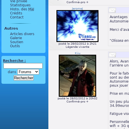
Vie privée
Confirmé-pro +
Statistiques
JeromeJ
Histo. des
MàJ
Crédits
Avantages 
Contact
Autonomie ?
Autres
Merci d'av
Articles divers
Galerie
"Olissea e
Soutien
posté le 28/02/2012 à 2h21
Outils
Légende vivante
Kiiu
Recherche :
Alors, Avan
l’arrière u
dans
Pour le fai
sont au de
Autonomie 
peux jouer
Prise en ma
posté le 28/02/2012 à 20h02
Un peu plu
Confirmé-pro +
34.99euro
Fatigue vis
Personnell
wifi + 3G q