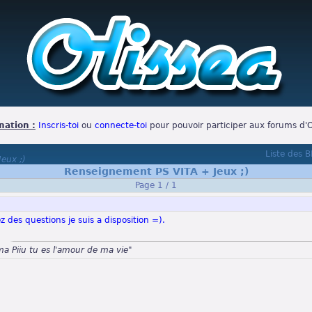
mation :
Inscris-toi
ou
connecte-toi
pour pouvoir participer aux forums d'O
Liste des 
eux ;)
Renseignement PS VITA + Jeux ;)
Page 1 / 1
z des questions je suis a disposition =).
ma Piiu tu es l'amour de ma vie"