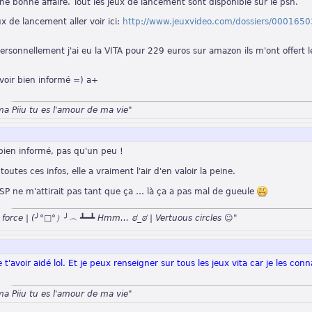
e bonne affaire. Tout les jeux de lancement sont disponible sur le psn.
ux de lancement aller voir ici:
http://www.jeuxvideo.com/dossiers/00016503/
personnellement j'ai eu la VITA pour 229 euros sur amazon ils m'ont offert
avoir bien informé =) a+
ma Piiu tu es l'amour de ma vie"
ien informé, pas qu'un peu !
toutes ces infos, elle a vraiment l'air d'en valoir la peine.
PSP ne m'attirait pas tant que ça … là ça a pas mal de gueule
n force | (╯°□°）╯︵ ┻━┻ Hmm… ಠ_ಠ | Vertuous circles ☺"
t'avoir aidé lol. Et je peux renseigner sur tous les jeux vita car je les con
ma Piiu tu es l'amour de ma vie"