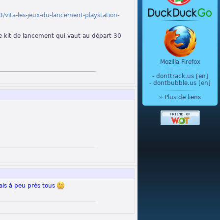
vita-les-jeux-du-lancement-playstation-
 le kit de lancement qui vaut au départ 30
Mozilla Firefox
-
donttrack.us [en]
-
dontbubble.us [en]
» Plus de liens
nais à peu près tous