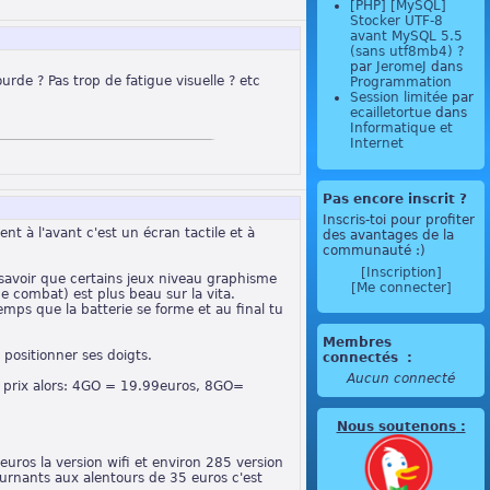
[PHP] [MySQL]
Stocker UTF-8
avant MySQL 5.5
(sans utf8mb4) ?
par
JeromeJ
dans
rde ? Pas trop de fatigue visuelle ? etc
Programmation
Session limitée
par
ecailletortue
dans
Informatique et
Internet
Pas encore inscrit ?
Inscris-toi pour profiter
nt à l'avant c'est un écran tactile et à
des avantages de la
communauté :)
[Inscription]
t savoir que certains jeux niveau graphisme
[Me connecter]
 combat) est plus beau sur la vita.
mps que la batterie se forme et au final tu
Membres
 positionner ses doigts.
connectés
:
Aucun connecté
es prix alors: 4GO = 19.99euros, 8GO=
Nous soutenons
:
uros la version wifi et environ 285 version
ournants aux alentours de 35 euros c'est